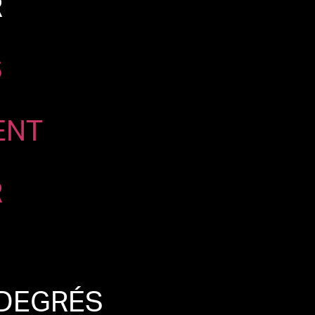
R
S
ENT
R
 DEGRÉS